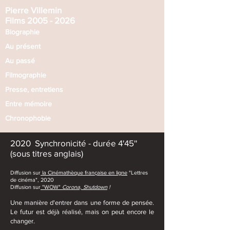
Pierre Villemin​
Films 2005 - 2026
Biographie
Au présent
Au passé​
Filmographie
Presse, entretiens
Entre mémoire
Chronophobie
2020 Synchronicité
-
durée 4'45''
(sous titres anglais)
Diffusion sur
la Cinémathèque française en ligne
"Lettres
de cinéma", 2020
Diffusion sur
"WOW"
Corona, Shutdown
!
Une manière d'entrer dans une forme de pensée.
Le futur est déjà réalisé, mais on peut encore le
changer.