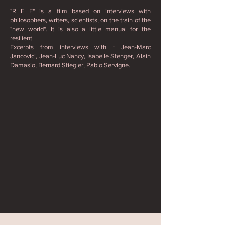
"R E F" is a film based on interviews with
philosophers, writers, scientists, on the train of the
"new world". It is also a little manual for the
resilient.
Excerpts from interviews with : Jean-Marc
Jancovici, Jean-Luc Nancy, Isabelle Stenger, Alain
Damasio, Bernard Stiegler, Pablo Servigne.