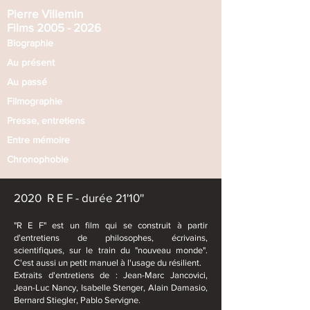
Pierre Villemin​
Films 2005 - 2026
Biographie
Au présent
Au passé​
Filmographie
Presse, entretiens
Entre mémoire
Chronophobie
2020 R E F
-
durée 21'10''
"R E F" est un film qui se construit à partir
d'entretiens de philosophes, écrivains,
scientifiques, sur le train du "nouveau monde".
C'est aussi un petit manuel à l'usage du résilient.
Extraits d'entretiens de : Jean-Marc Jancovici,
Jean-Luc Nancy, Isabelle Stenger, Alain Damasio,
Bernard Stiegler, Pablo Servigne.