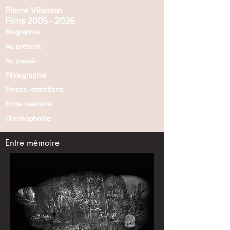
Pierre Villemin​
Films 2005 - 2026
Biographie
Au présent
Au passé​
Filmographie
Presse, entretiens
Entre mémoire
Chronophobie
Entre mémoire